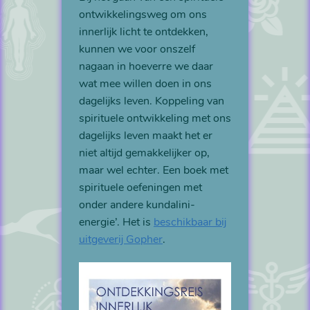
ontwikkelingsweg om ons
innerlijk licht te ontdekken,
kunnen we voor onszelf
nagaan in hoeverre we daar
wat mee willen doen in ons
dagelijks leven. Koppeling van
spirituele ontwikkeling met ons
dagelijks leven maakt het er
niet altijd gemakkelijker op,
maar wel echter. Een boek met
spirituele oefeningen met
onder andere kundalini-
energie’. Het is
beschikbaar bij
uitgeverij Gopher
.