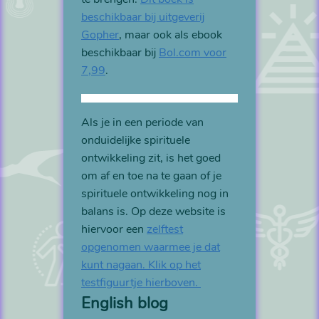
beschikbaar bij uitgeverij
Gopher
, maar ook als ebook
beschikbaar bij
Bol.com voor
7,99
.
Als je in een periode van
onduidelijke spirituele
ontwikkeling zit, is het goed
om af en toe na te gaan of je
spirituele ontwikkeling nog in
balans is. Op deze website is
hiervoor een
zelftest
opgenomen waarmee je dat
kunt nagaan. Klik op het
testfiguurtje hierboven.
English blog