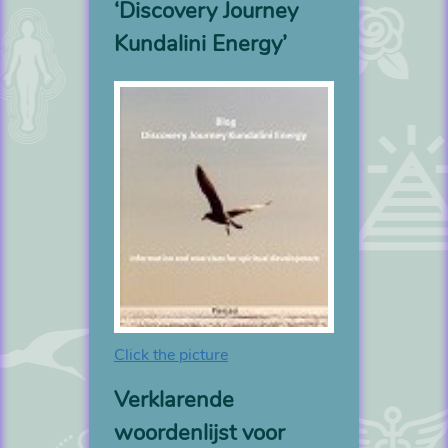
‘Discovery Journey
Kundalini Energy’
Click the picture
Verklarende
woordenlijst voor