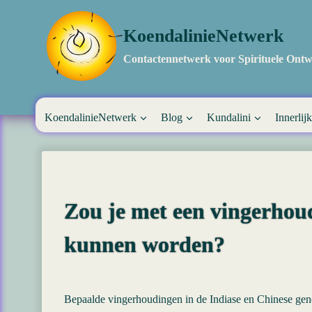
Doorgaan
naar
KoendalinieNetwerk
inhoud
Contactennetwerk voor Spirituele Ontw
KoendalinieNetwerk
Blog
Kundalini
Innerlijk
Zou je met een vingerhou
kunnen worden?
Bepaalde vingerhoudingen in de Indiase en Chinese gen