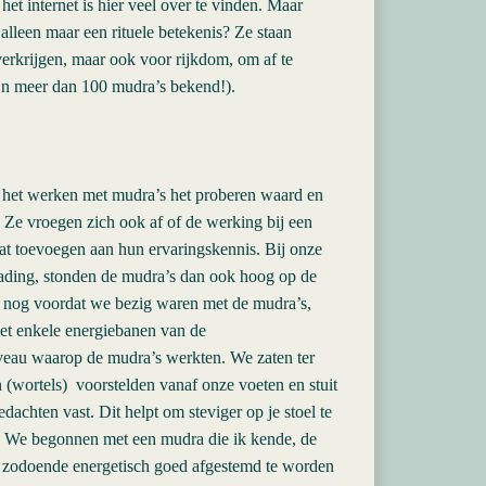
t internet is hier veel over te vinden. Maar
lleen maar een rituele betekenis? Ze staan
verkrijgen, maar ook voor rijkdom, om af te
zijn meer dan 100 mudra’s bekend!).
en het werken met mudra’s het proberen waard en
 Ze vroegen zich ook af of de werking bij een
at toevoegen aan hun ervaringskennis. Bij onze
eading, stonden de mudra’s dan ook hoog op de
g, nog voordat we bezig waren met de mudra’s,
met enkele energiebanen van de
iveau waarop de mudra’s werkten. We zaten ter
 (wortels) voorstelden vanaf onze voeten en stuit
achten vast. Dit helpt om steviger op je stoel te
en. We begonnen met een mudra die ik kende, de
m zodoende energetisch goed afgestemd te worden