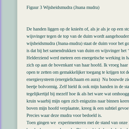
Figuur 3 Wijsheidsmudra (Jnana mudra)
De handen liggen op de knieën of, als je als je op een sto
wijsvinger tegen de top van de duim wordt aangehouden
wijsheidsmudra (Jnana-mudra) staat de duim voor het god
is dat bij het samendrukken van duim en wijsvinger het ‘i
Helderziend werd meteen een energetische werking in h
zich op aan de bovenkant van haar hoofd. Ik vroeg haar 
open te zetten om gemakkelijker toegang te krijgen tot d
energiesysteem (energielichaam en aura) Nu bouwde zic
beetje bolvormig. Zelf hield ik ook mijn handen in de s
tegelijkertijd bij mezelf hoe ik als het ware wat omhoo
kruin waarbij mijn ogen zich enigszins naar binnen kee
boven mijn hoofd verplaatste, kreeg ik een subtiel gevoe
Precies waar deze mudra voor bedoeld is.
Toen gingen we experimenteren met de stand van onze 