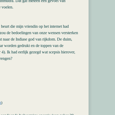
hinmudra. Dat gaf meteen een gevoel van
e voelen.
 beurt die mijn vriendin op het internet had
zou de bedoelingen van onze wensen versterken
 naar de Indiase god van rijkdom. De duim,
aar worden gedrukt en de toppen van de
4). Ik had eerlijk gezegd wat scepsis hierover,
brengen?
m
)