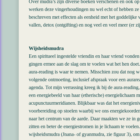
Over mudra’s zijn diverse boeken verschenen en ook op he
werken deze vingerhoudingen nu wel echt of hebben ze a
beschreven met effecten als eenheid met het goddelijke 
vallen, detox (ontgifting) en nog veel en veel meer (er 
Wijsheidsmudra
Een spiritueel ingestelde vriendin en haar vriend vond
gingen ermee aan de slag om te voelen wat het hen doet.
aura-reading is waar te nemen. Misschien zou dat nog w
volgende ontmoeting, inclusief afspraak voor een aurar
agenda. Tot mijn verrassing kreeg ik bij de aura-readin
een energiebeeld van haar (etherische) energielichaam 
acupunctuurmeridianen. Blijkbaar was dat het energien
voorbereiding op stoelen waarbij we ons energiekoorden
naar het centrum van de aarde. Daar maakten we ze in ged
zitten en beter de energiestromen in je lichaam te voel
wijsheidsmudra (Jnana- of gyanmudra, zie figuur 3), o