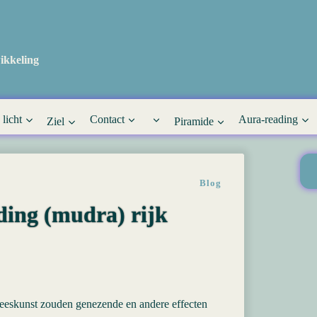
ikkeling
 licht
Contact
Aura-reading
Ziel
Piramide
Blog
ding (mudra) rijk
eeskunst zouden genezende en andere effecten