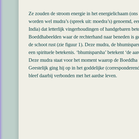
Ze zouden de stroom energie in het energielichaam (ons
worden wel mudra’s (spreek uit: moedra’s) genoemd, een
India) dat letterlijk vingerhoudingen of handgebaren bet
Boeddhabeelden waar de rechterhand naar beneden is ge
de schoot rust (zie figuur 1). Deze mudra, de bhumisp
een spirituele betekenis. ‘bhumisparsha’ betekent ‘de aa
Deze mudra staat voor het moment waarop de Boeddha ve
Geestelijk ging hij op in het goddelijke (corresponderen
bleef daarbij verbonden met het aardse leven.