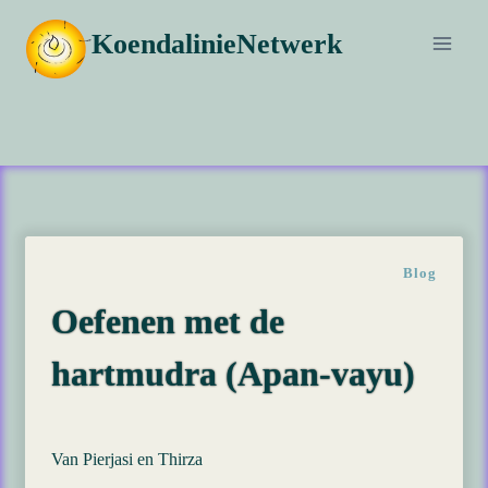
Doorgaan
KoendalinieNetwerk
naar
inhoud
Blog
Oefenen met de
hartmudra (Apan-vayu)
Van Pierjasi en Thirza