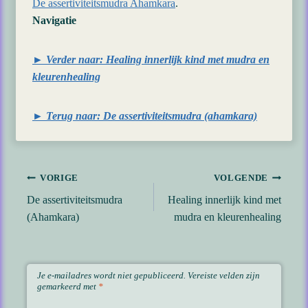
De assertiviteitsmudra Ahamkara
.
Navigatie
► Verder naar: Healing innerlijk kind met mudra en
kleurenhealing
► Terug naar: De assertiviteitsmudra (ahamkara)
Bericht
VORIGE
VOLGENDE
De assertiviteitsmudra
Healing innerlijk kind met
navigatie
(Ahamkara)
mudra en kleurenhealing
Je e-mailadres wordt niet gepubliceerd.
Vereiste velden zijn
gemarkeerd met
*